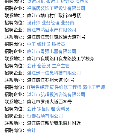
招聘岗位：
货运司机
搬运工
统计员
质检员
招聘企业：
福临居装饰工程设计有限公司
联系地址：廉江市塘山村仁政街29号楼
招聘岗位：
设计师
业务经理
业务员
招聘企业：
廉江市鸿溢水产有限公司
联系地址：湛江廉江营仔镇政通大道71号
招聘岗位：
电工
统计员
质检员
招聘企业：
廉江市粤强电器有限公司
联系地址：廉江市良垌路口良龙路技工学校旁
招聘岗位：
会计
仓管员
生产主管
招聘企业：
湛江迅一信息科技有限公司
联系地址：湛江廉江罗州大道131号
招聘岗位：
IT销售经理
硬件维修工程师
弱电工程师
招聘企业：
湛江市弘超投资咨询有限公司
联系地址：廉江市罗州大道西30号
招聘岗位：
会计
销售助理
资料员
招聘企业：
恒泰石场有限公司
联系地址：湛江廉江新华镇禾窗村附近
招聘岗位：
会计