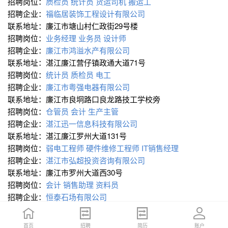
招聘岗位：
质检员
统计员
货运司机
搬运工
招聘企业：
福临居装饰工程设计有限公司
联系地址：廉江市塘山村仁政街29号楼
招聘岗位：
业务经理
业务员
设计师
招聘企业：
廉江市鸿溢水产有限公司
联系地址：湛江廉江营仔镇政通大道71号
招聘岗位：
统计员
质检员
电工
招聘企业：
廉江市粤强电器有限公司
联系地址：廉江市良垌路口良龙路技工学校旁
招聘岗位：
仓管员
会计
生产主管
招聘企业：
湛江迅一信息科技有限公司
联系地址：湛江廉江罗州大道131号
招聘岗位：
弱电工程师
硬件维修工程师
IT销售经理
招聘企业：
湛江市弘超投资咨询有限公司
联系地址：廉江市罗州大道西30号
招聘岗位：
会计
销售助理
资料员
招聘企业：
恒泰石场有限公司
联系地址：湛江廉江新华镇禾窗村附近
招聘岗位：
会计
首页
首页
招聘
招聘
简历
简历
账户
账户